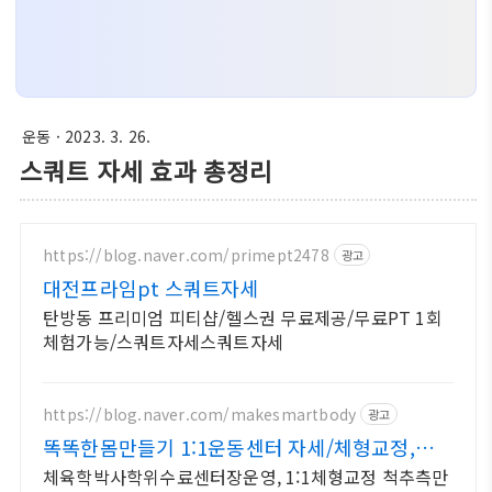
운동
· 2023. 3. 26.
스쿼트 자세 효과 총정리
https://blog.naver.com/primept2478
광고
대전프라임pt 스쿼트자세
탄방동 프리미엄 피티샵/헬스권 무료제공/무료PT 1회
체험가능/스쿼트자세스쿼트자세
https://blog.naver.com/makesmartbody
광고
똑똑한몸만들기 1:1운동센터 자세/체형교정,재활
운동 전문
체육학박사학위수료센터장운영, 1:1체형교정 척추측만