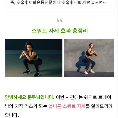
증, 수술후재활운동전문센터 수술후재활,체형불균형으
로인한통증관리,선수컨디셔닝,1:1맞춤 개별운동 전문센
터
스쿼트 자세 효과 총정리
안녕하세요 문무남입니다.
이번 시간에는 웨이트 트레이
닝의 가장 기초가 되는
올바른 스쿼트 자세
를 알려드리려
합니다.