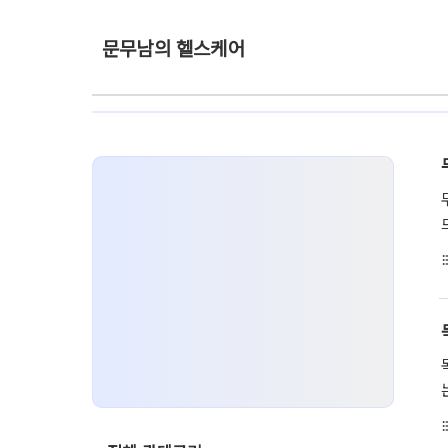
문무남의 헬스케어
format_li
format_li