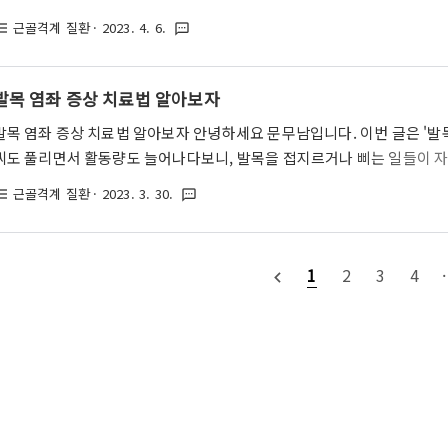
환은 주로 계단을 오르거나 오래 앉아 있다가 일어나는 순간 엉덩이 바깥
근골격계 질환
· 2023. 4. 6.
st_bulleted
textsms
다. 전자 점액낭염이 발생한 경우 사람마다 증상을 표현하는 방식도 여러 
쪽이 아파요"라고 표현하기도 하고 누군가는 "골반 바깥쪽이 아파요"라고
인 분들은 골반 구조가 어떤 식으로 형성되어 있는지 잘 모르시는 경우가
발목 염좌 증상 치료법 알아보자
고 생각합니다. 그래서 제가 쉽고 간단하게 설명드리도록 하겠습니다. 목차 
발목 염좌 증상 치료법 알아보자 안녕하세요 문무남입니다. 이번 글은 '발목
씨도 풀리면서 활동량도 늘어나다보니, 발목을 접지르거나 삐는 일들이 자
자신이 어느 방향으로 발목을 접질렀느냐에 따라서 통증 부위도 다양하게 
근골격계 질환
· 2023. 3. 30.
st_bulleted
textsms
쪽이 욱신거리고, 누구는 바깥쪽이 욱신거리기도 하지요. 일반적으로 발목
는 경우들이 많지만, 경우에 따라 발등 인대가 늘어나면서 다치는 분들도
염좌란 무엇이며, 증상과 치료법에는 어떤 것들이 있는지 알아보도록 하겠습
1
2
3
4
·
navigate_before
목 염좌(Ankle sprain)라는 것은 발목을 접지르거나, 반복적으로 발목..