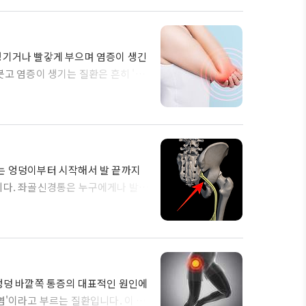
판 탈출증)란 무엇이고, 대표적인 증
. 목디스크란? 목디스크라는 질환은
 신경을..
생기거나 빨갛게 부으며 염증이 생긴
붓고 염증이 생기는 질환은 흔히 '주
에 염증이 생긴 것이죠. 그러면 지
 대해서도 알아보도록 하겠습니다.
위의 근육과 인대 조직이 자유롭게
당 점액낭 부위가 여러 가지 원인에
인해 욱신거리..
는 엉덩이부터 시작해서 발 끝까지
니다. 좌골신경통은 누구에게나 발생
는 경우가 많습니다. 이번 글을 통해
 하겠습니다. 목차 좌골 신경이란?
경이란? 좌골 신경이란 위 이미지처
내려오는 신경이 골반뼈를 지나 궁둥뼈
끔 ..
엉덩 바깥쪽 통증의 대표적인 원인에
염'이라고 부르는 질환입니다. 이 질