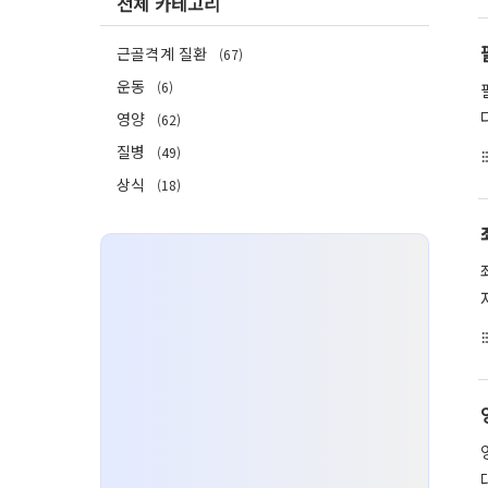
전체 카테고리
근골격계 질환
(67)
운동
(6)
영양
(62)
질병
(49)
format_li
상식
(18)
format_li