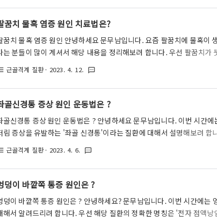
도 증가하는 모습을 볼 수 있습니다. 그러면 지금부터 목디스크(경추 추간
상에는 어떠한 것들이 존재하는지 더 자세히 한번 알아보도록 하겠습니다
팔꿈치 물혹 염증 원인 치료법은?
디스크(추간판)이라는 척추뼈 사이사이에 위치한 디스크가 변형되면서 경추
팔꿈치 물혹 염증 원인 안녕하세요 문무남입니다. 요즘 팔꿈치에 물혹이 
다는 분들이 많이 계셔서 해당 내용을 정리해보려 합니다. 우선 팔꿈치가 
두점액낭염'이라고 부르는 것입니다. 즉 팔꿈치의 쿠션 역할을 하는 점액낭
근골격계 질환
· 2023. 4. 12.
st_bulleted
textsms
금부터 주두점액낭염이란 무엇인지 자세히 알아보고, 그 원인과 치료법에
주두점액낭염 위 이미지에 보이는 것과 같이 주두(팔꿈치)에는 팔꿈치 부
움직이고 쿠션 역할을 해주는 점액낭이라는 조직이 존재합니다. 그런데 해
좌골신경통 증상 원인 운동법은 ?
의해 반복적으로 자극을 받게 되면 염증이 발생하게 됩니다. 그리고 이로 
좌골신경통 증상 원인 운동법은 ? 안녕하세요 문무남입니다. 이번 시간에
저림 증상을 유발하는 '좌골 신경통'이라는 질환에 대해서 설명해보려 합
할 수 있는 질환이지만, 중년에 접어들게 되면서 이 질환에 더욱 취약해지
근골격계 질환
· 2023. 4. 6.
st_bulleted
textsms
좌골신경통이 무엇인지, 원인, 증상, 운동법 등에 대해 자세히 알아보도록
좌골 신경통 좌골신경통 원인 좌골신경통 증상 좌골신경통 운동법 좌골 신
럼 궁둥뼈 사이를 통과하는 기다란 신경을 의미합니다. 즉 척추를 타고 
엉덩이 바깥쪽 통증 원인은 ?
사이를 통과하여 발끝까지 내려가는 신경 조직을 말하는 것이지요. 그런데 가
엉덩이 바깥쪽 통증 원인은 ? 안녕하세요? 문무남입니다. 이번 시간에는 
대해서 알려드리려 합니다. 우선 해당 질환의 정확한 명칭은 '전자 점액낭