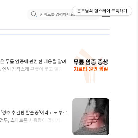
문무남의 헬스케어
구독하기
은 무릎 염증에 관련한 내용을 알려
로 인해 갑작스레 무릎이 붓고 열감이
료법에 대해 자세히 알아보도록 하겠습
, 지면으로부터 오는 충격과 하중을
에 의해 무릎 관절에 염증이 나타나
 반복적인 충격, 부상, 비만, 노화
 '경추 추간판 탈출증'이라고도 부르
 업무, 스마트폰 사용량이 많아지다
니다. 위 그래프는 2021년 기준으
기점으로 점점 나이가 들수록 환자들