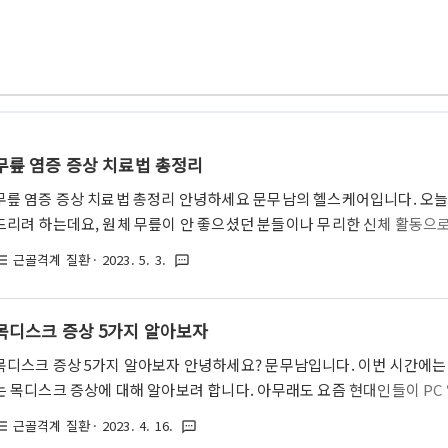
무릎 염증 증상 치료법 총정리
무릎 염증 증상 치료법 총정리 안녕하세요 문무남의 헬스케어입니다. 오늘
드리려 하는데요, 원체 무릎이 안 좋으셨던 분들이나 무리한 신체 활동으
나타나는 분들이 종종 계시곤 합니다. 이번 글에서 무릎 염증 증상과 치
근골격계 질환
· 2023. 5. 3.
st_bulleted
textsms
니다. 무릎 염증 원인 기본적으로 무릎 관절은 뼈와 뼈와 만나는 부위로서
완화해주는 완충 작용을 하는 역할을 합니다. 그러나 종종 여러 가지 원인
곤 하지요. 여러분들이 무릎에 염증이 발생하는 원인은 주로 무릎에 가해지는
목디스크 증상 5가지 알아보자
등이 있습니다. 이러한 이유들로 인해 무릎 연골이 손상되고 관절 주변의 ..
목디스크 증상 5가지 알아보자 안녕하세요? 문무남입니다. 이번 시간에는
는 목디스크 증상에 대해 알아보려 합니다. 아무래도 요즘 현대인들이 PC
보니 동시에 거북목과 목디스크 환자분들도 끊임 없이 늘어나고 있는 추세입
근골격계 질환
· 2023. 4. 16.
st_bulleted
textsms
로 목디스크로 병원에 내원한 환자들의 통계인데요, 보시다시피 20대를 