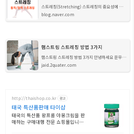
스트레칭(Stretching) 스트레칭의 중요성에 대해
서는 누구나 적지 않게 들어보셨을 것입니다. 운동
blog.naver.com
전후뿐...
햄스트링 스트레칭 방법 3가지
햄스트링 스트레칭 방법 3가지 안녕하세요 문무남
입니다. 지난 글에 이어서 이번 내용은 햄스트링 스
jaid.2quater.com
트레칭 방법에 관한 내용입니다. 본론으로 들어가
기에 앞서 햄스트링(hamstring)이라는 부위는
http://thaishop.co.kr
광고
태국 특산품판매 타이샵
태국의 특산품 왕프롬 야몽크림을 판
매하는 구매대행 전문 쇼핑몰입니다.
운동후근육통