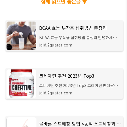
함께 읽으면 좋은글 ▼
BCAA 효능 부작용 섭취방법 총정리
BCAA 효능 부작용 섭취방법 총정리 안녕하세요
문무남입니다. 이번 글에서는 웨이트 트레이닝을
jaid.2quater.com
할 때 건강 기능 식품으로 자주 챙겨먹는 BCAA의
효능과 부작용에 대해서 자세하게 알려드리도록
크레아틴 추천 2023년 Top3
크레아틴 추천 2023년 Top3 크레아틴 판매량
Top 3 안녕하세요 문무남입니다. 이번 글은 지난
jaid.2quater.com
글에서 설명했던 '크레아틴 효과 및 부작용'에 이어
2023년도에 가장 많이 판매된 크레아틴 인기 상품
TOP
올바른 스트레칭 방법 <동적 스트레칭과 정적 스트레칭>