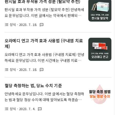
판시딜 효과 부작용 가격 성분 (탈모약 추천)
려드리도록 하겠습니다. 비맥스 가장 먼저 비맥스는
데요. 대부분의 한국인들은 체질적인 문제로, 이와 같
한풍제약에서 제조하여 GC녹십자에서 판매하..
판시딜 효과 부작용 가격 성분 (탈모약 추천) 안녕하세
은 소화 장애가 발생하는 빈도가 높기 때문에 미리 숙
요 문무남입니다. 이번 글에서는 약국에서 판매되는
지하고 예방하지 않으면 예기치 못한 상황에서 곤란한
탈모약 중에서 8년 연속이나 판매 1위를 차지한 판시
상황을 겪게 되기도 합니다. 따라서 이번 글에서는 이
상식
· 2023. 7. 18.
format_list_bulleted
textsms
딜에 대한 정보들을 다루어보려 합니다. 판시딜은 아
러한 곤란한 상황을 예방하기 위한 여러 가지 방법들
무래도 건강기능식품이 아닌 일반의약품으로 분류되
에 대해서 알아보도록 하겠습니다. 유당불내증
는 만큼, 성분도 안정적이고 효과도 입증되어 있어서
오라메디 연고 가격 효과 사용법 (구내염 치료
(Lactose Intolerance) '유당불내증'이라는 것은
여성분들도 많이 복용하는 탈모 치료약 중 하나입니
제)
기본적으로 인체에서 유당을 분해하는 효소..
다. 그러나 아직까지는 판시딜을 비롯한 탈모약들이
오라메디 연고 가격 효과 사용법 (구내염 치료제) 안녕
의료보험이 적용되지 않아 가격대가 조금 비싼 편이긴
하세요 문무남입니다. 이번 시간에는 구내염 치료제로
합니다. 하지만 그렇다고 크게 부담되는 가격도 아니
많이 쓰이는 오라메디 연고에 대한 정보들을 정리해보
기 때문에, 누구나 병원 처방 없이 쉽게 구매할 수 있습
상식
· 2023. 7. 18.
format_list_bulleted
textsms
려 합니다. 또한 오라메디 연고는 스테로이드성 연고
니다. 그렇다면 지금부터 '김성주 탈모약', '안정환 탈
제이기 때문에, 자세한 사용법과 부작용에 대해서도
모약'이라고도 부르는 국내 1위 판시딜 효과 부작용
숙지하는 것이 좋은데요. 이와 관련해서도 쉽고 자세
혈당 측정하는 법, 당뇨 수치 기준
가격 성분에 대해 낱낱히 알아보도록 하겠습니다..
히 알려드리도록 하겠습니다. 구내염 이란? 가장 먼저
안녕하세요 문무남입니다. 이번 글에서는 혈당 측정하
오라메디 연고는 '구내염'을 치료하기 위한 목적으로
는 법과 혈당 정상 수치에 대해 알아보도록 하겠습니
사용되는 스테로이드성 연고입니다. 그렇다면 구내염
다. 글의 순서 혈당 측정 전 주의사항 혈당 측정을 하시
이란 무엇인가에 대해서 먼저 숙지하는 것이 좋을 것
상식
· 2023. 7. 4.
format_list_bulleted
textsms
기 전에는 몇 가지 주의하셔야 할 부분이 있습니다. 정
입니다. 구내염은 염증성 구강질환의 일종으로 세균,