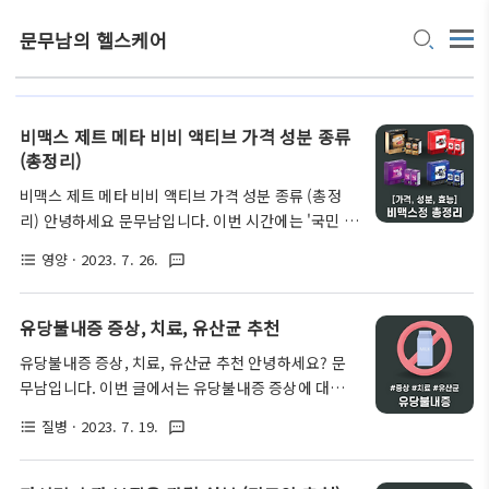
문무남의 헬스케어
비맥스 제트 메타 비비 액티브 가격 성분 종류
(총정리)
비맥스 제트 메타 비비 액티브 가격 성분 종류 (총정
리) 안녕하세요 문무남입니다. 이번 시간에는 '국민 피
로회복제'로 불리는 비맥스 종류와 특징에 대해 알아
영양
· 2023. 7. 26.
format_list_bulleted
textsms
보는 시간을 가져보려 합니다. 비맥스는 종류가 8가지
나 되기 때문에 어떤 제품이 자신에게 적합할지 헷갈
리시는 분들도 많으실 텐데요. 비타민 B 복합체 종류
유당불내증 증상, 치료, 유산균 추천
가 총 8가지이기 때문에 8가지 제품으로 라인업을 한
유당불내증 증상, 치료, 유산균 추천 안녕하세요? 문
것인지는 잘 모르겠으나, 구매자들 입장에서는 무엇이
무남입니다. 이번 글에서는 유당불내증 증상에 대해
무엇인지 혼선을 겪는 일들이 많이 생기곤 합니다. 따
알아보고, 유당불내증에 효과적인 유산균 제품을 추천
라서 오늘은 비맥스 종류 중에서도 최근 가장 인기가
질병
· 2023. 7. 19.
format_list_bulleted
textsms
해 드리려고 합니다. 저 또한 오래전부터 과민성 대장
많은 4가지 제품의 가격과 성분에 대해 알아보고, 자
증후군(ibs)과, 유당불내증을 앓고 있었기 때문에 이
신에게 맞는 비맥스 제품을 고르는 방법까지 쉽게 알
와 관련해서 직접 느끼고 깨달은 부분들이 정말 많은