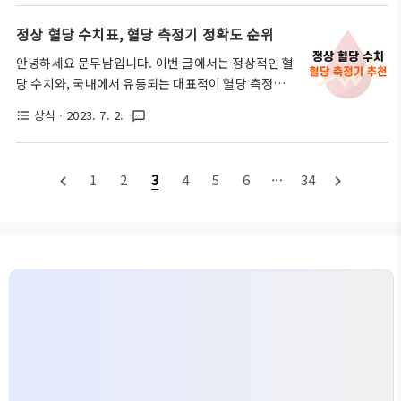
확한 혈당 측정을 위해 아래 사항들을 미리 숙지하시
바이러스 등에 의하여 주로 발생하게 됩니다. 물론 이
는 것이 좋습니다. 1. 손 씻기 측정 전에는 반드시 손을
정상 혈당 수치표, 혈당 측정기 정확도 순위
밖에도 과도한 스트레스, 과로, 흡연 등에 의해서도 발
세정제나 비누로 잘 씻고 수건으로 닦아서 건조시켜야
생할 수 있으며 이로 인해 나타나는 증상들은..
안녕하세요 문무남입니다. 이번 글에서는 정상적인 혈
합니다. 깨끗하지 않은 손은 정확한 혈당 측정값에 오
당 수치와, 국내에서 유통되는 대표적이 혈당 측정기
차를 일으킬 수 있습니다. 2. 양질의 혈액 채취 측정할
제품 10가지의 혈당 비교 순위에 대해서 자세하게 알
부위를 미리 마사지하여 혈액 순환이 잘 되게 하거나,
상식
· 2023. 7. 2.
format_list_bulleted
textsms
려드리도록 하겠습니다. 글의 순서 정상 혈당 수치표
손가락 끝을 따뜻한 물에 담그고 수건으로 닦아서 건
가장 먼저 정상적인 혈당 수치를 나타내는 기준은 총 3
조시킨 후 혈액을 채취합니다. 3. 채취 부위 돌려가며
가지가 존재합니다. 바로 공복혈당 정상수치, 식후혈
사용 같은 손가락을 반복적으로 찌르면 통증이 생기거
1
2
3
4
5
6
···
34
navigate_before
navigate_next
당 정상수치, 당화혈색소 정상수치입니다. 공복혈당
나 피부에 손상을 입힐 ..
정상수치 가장 먼저 '공복혈당'이라는 것은 식후 8시
간 뒤에 측정한 혈당수치를 말합니다. 여기서 공복혈
당 정상수치는 100gm/dL미만에 해당합니다. 만일
여기서 125mg / dL 이상으로 넘어가면 당뇨병으로
진단하며, 100 ~ 125mg / dL 사이에 해당하는 경우
는 당뇨병 위험군으로 분류합니다. 식후혈당 정상수치
두 번째로 '식후혈당'이란 주..