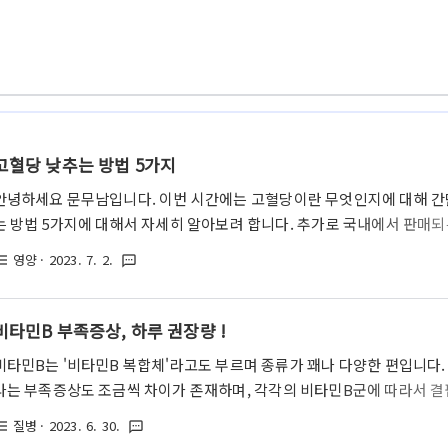
고혈당 낮추는 방법 5가지
안녕하세요 문무남입니다. 이번 시간에는 고혈당이란 무엇인지에 대해 간
는 방법 5가지에 대해서 자세히 알아보려 합니다. 추가로 국내에서 판매되
실험을 통해 가장 정확도가 높은 순서대로 정리한 내용도 공유해 드리도록
영양
· 2023. 7. 2.
st_bulleted
textsms
란? 고혈당이란 그 이름에서 알 수 있듯이 혈액 속에 있는 당(글루코스, 즉
니다. 우리 몸에서는 음식을 섭취하면 그 음식이 당으로 변환되어 에너지
는 호르몬이 조절합니다. 정상적으로 작동하는 몸에서는 식사 후에 혈당
비타민B 부족증상, 하루 권장량 !
분비되어 이를 조절하게 됩니다. 하지만 인슐린이 충분히 생산되지 않거나,
비타민B는 '비타민B 복합체'라고도 부르며 종류가 꽤나 다양한 편입니다.
나는 부족증상도 조금씩 차이가 존재하며, 각각의 비타민B군에 따라서 결
다. 따라서 이번 글에서는 비타민B 복합체의 다양한 종류들과 함께, 그에 
질병
· 2023. 6. 30.
st_bulleted
textsms
해서 자세히 알아보도록 하겠습니다. 비타민B 복합체 비타민B 복합체(Vitam