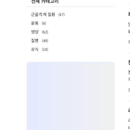
전체 카테고리
근골격계 질환
(67)
운동
(6)
영양
(62)
질병
(49)
format_li
상식
(18)
format_li