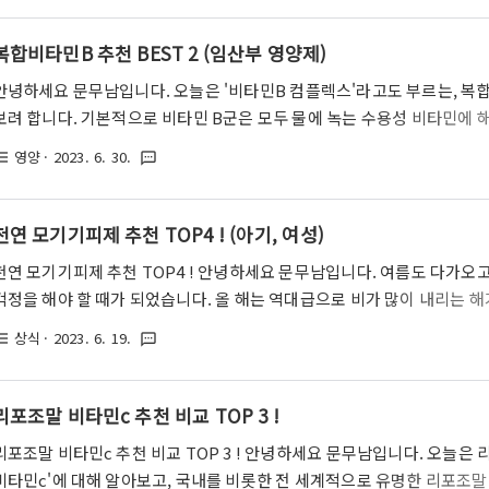
용성 비타민에 해당하며, 체내에서는 자연적으로 생성되지 않는 필수비타
꽤나 다양하기 때문에 헷갈리시는 분들이 많이 계시곤 하는데요, 대표적인
복합비타민B 추천 BEST 2 (임산부 영양제)
래와 같습니다. 비타민B1(티아민) 비타민B2(리보플라빈) 비타민B3(나이
안녕하세요 문무남입니다. 오늘은 '비타민B 컴플렉스'라고도 부르는, 복
보려 합니다. 기본적으로 비타민 B군은 모두 물에 녹는 수용성 비타민에 
도 8가지나 되기 때문에 이들을 따로 따로 섭취하는 것이 쉽지는 않습니다
영양
· 2023. 6. 30.
st_bulleted
textsms
B군이 모두 함유되어 있는 컴플렉스 제품을 더욱 권장드리며, 임산부 분
(b9)만 섭취하는 것도 괜찮은 방법입니다. 우선 이번 글에서는 복합비타
과적인 활성형 엽산 영양제에 대해서도 함께 다루어보도록 하겠습니다. 글
천연 모기기피제 추천 TOP4 ! (아기, 여성)
앞서, 간략하게 비타민b의 종류와 결핍증에 대해서 설명드리고 넘어가도록
천연 모기기피제 추천 TOP4 ! 안녕하세요 문무남입니다. 여름도 다가오고
걱정을 해야 할 때가 되었습니다. 올 해는 역대급으로 비가 많이 내리는 해
날씨에는 우리 몸에서도 모기들이 좋아하는 채취가 많이 배출되기 때문에 
상식
· 2023. 6. 19.
st_bulleted
textsms
라서 오늘은 피부가 민감한 아기들이나 여성분들 모두 사용하기 좋은 천
려고 합니다. 바로 본론으로 들어가겠습니다. 천연 모기기피제 추천 순위 T
기기피제의 효과는 대부분 제품의 활성 성분에 의해 결정이 됩니다. 모기
리포조말 비타민c 추천 비교 TOP 3 !
DEET, 페르트리린, 피레트로이드류 등이 있는데요, 각각의 성분은 여러 종
리포조말 비타민c 추천 비교 TOP 3 ! 안녕하세요 문무남입니다. 오늘은
비타민c'에 대해 알아보고, 국내를 비롯한 전 세계적으로 유명한 리포조