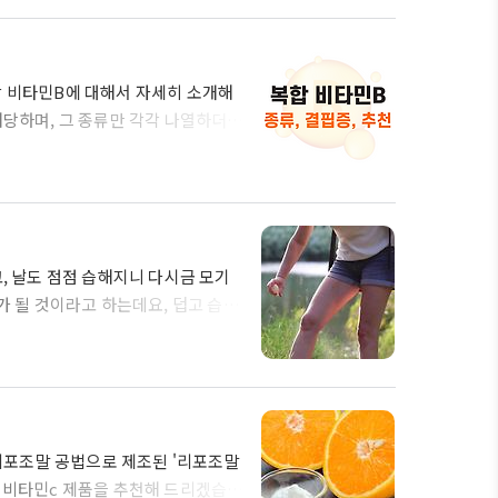
민에 해당합니다. 그러나 종류들이
 비타민b 종류들을 나열하자면 아
아신..
합 비타민B에 대해서 자세히 소개해
해당하며, 그 종류만 각각 나열하더라
. 따라서 일반인들의 경우는 비타민
들의 경우는 컴플렉스 제품보다 엽산
민b 영양제와, 임산부들에게 특히 효
의 순서 복합비타민B 제품 추천에
 하겠습..
, 날도 점점 습해지니 다시금 모기
가 될 것이라고 하는데요, 덥고 습한
더욱더 신경 쓰는 것이 좋습니다. 따
연 모기기피제 제품들을 소개해 드리
OP4 본론으로 들어가기 앞서, 모
기피제의 주요 활성 성분으로는
류..
 리포조말 공법으로 제조된 '리포조말
말 비타민c 제품을 추천해 드리겠습니