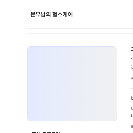
문무남의 헬스케어
format_li
format_li