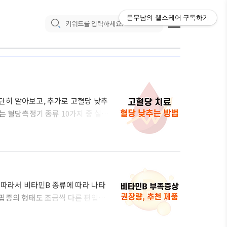
문무남의 헬스케어
구독하기
단히 알아보고, 추가로 고혈당 낮추
는 혈당측정기 종류 10가지 중 실제
 하겠습니다. 글의 순서 고혈당이
 설탕)의 농도가 높아진 상태를 말합
로 사용되는데, 이 과정은 인슐린이라
 수치가 상승하면 췌장에서 인슐린이
 제대로..
 따라서 비타민B 종류에 따라 나타
핍증의 형태도 조금씩 다른 편입니
따른 부족증상 및 하루 권장량에 대
in B-complex)는 물에 녹는 수