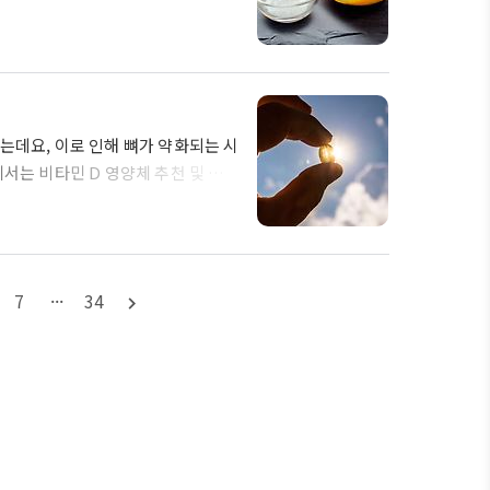
 하는데 모두 동일한 용어입니다. 이번
주시길 바랍니다. 리포조말이란? 리
ome)'이란 도대체 무엇인가에 대한
해하시는 분들도 계시곤 하는데, 리포
는데요, 이로 인해 뼈가 약화되는 시
서는 비타민 D 영양체 추천 및 비타
니다. 비타민 D 영양제 추천 TOP
니다. 그중 대표적인 사항들은 아래와
니다. 일반적으로 비타민 D는 약물
 캡슐, 소프트젤 등 다양한 형태가
7
···
34
navigate_next