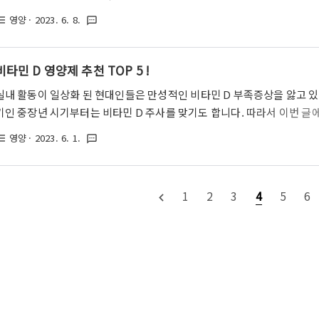
다. 최근 '리포좀', '리포조말', '리포솜' 등.. 다양한 명칭으로 부르기도
영양
· 2023. 6. 8.
st_bulleted
textsms
글에서 헷갈리는 개념까지 모두 정리해 드리도록 할 테니, 끝까지 정독해 
포조말 비타민c 제품을 고르기 전에 알아두면 좋은 상식은 '리포좀(lipos
내용입니다. 간혹 리포좀 비타민c를 비타민c 계열의 새로운 종류라고 오
비타민 D 영양제 추천 TOP 5 !
좀은 그저 하나의 과학 기술 공법에 해당합니다. 원래는..
실내 활동이 일상화 된 현대인들은 만성적인 비타민 D 부족증상을 앓고 있
기인 중장년 시기부터는 비타민 D 주사를 맞기도 합니다. 따라서 이번 글에
민 D 부족 시 발생할 수 있는 다양한 증상에 대해서도 다루어 보도록 하겠습
영양
· 2023. 6. 1.
st_bulleted
textsms
5 비타민 D 영양제를 선택할 때는 몇 가지 고려해야 할 사항들이 존재합
같습니다. 제품의 제형 가장 첫 번째로 고려해야 할 사항은 제품의 제형입
형태인 비타민 D3(d-토코페롤)이 많이 사용되는 편입니다. 그러나 요즘은
1
2
3
4
5
6
navigate_before
존재하며 본인에게 편리한 제형을 선택하시면 됩니다. 비타민..