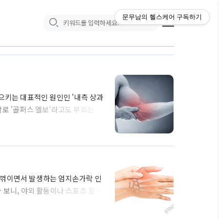
문무남의 헬스케어
구독하기
으키는 대표적인 원인인 '내측 상과
로 '골퍼스 엘보'라고도 부르는데,
붙여진 별명입니다. 그러나 실은 골
당하는 것이 '내측 상과염'입니다 그
해서 자세히 알아보도록 하겠습니다.
안쪽에 부착된 힘줄이 스트레스를 받
은 팔꿈치..
 꺾이면서 발생하는 엄지손가락 인
 보니, 야외 활동이나 스포츠 활동
에도 스키를 타다 엄지손가락 인대를
거리는 통증이 꽤 오래가는 질환 중