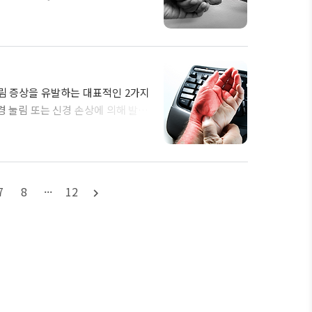
질환에 해당합니다. 또한 손목 건초
면 지금부터 손목 건초염에 대해서 자
염은 손목에서 엄지손가락으로 이어지
다 정확히 설명드리자면, 힘줄을 감
..
림 증상을 유발하는 대표적인 2가지
경 눌림 또는 신경 손상에 의해 발생
을 입은 경험이 있는 분들은 저림 증
'과 관련한 링크로 이동하시면 됩니
쭉 읽으시면 되겠습니다. 수근관 증후
 터널 증후군'이라고 부르는 수근관
7
8
···
12
navigate_next