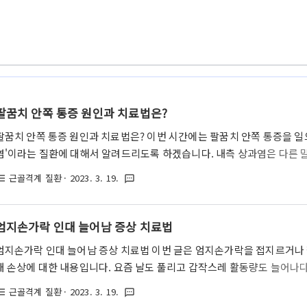
팔꿈치 안쪽 통증 원인과 치료법은?
팔꿈치 안쪽 통증 원인과 치료법은? 이번 시간에는 팔꿈치 안쪽 통증을 일
염'이라는 질환에 대해서 알려드리도록 하겠습니다. 내측 상과염은 다른 말
해당 명칭은 골프를 즐겨하는 사람들에게 자주 발생하는 질환이라고 해서 
근골격계 질환
· 2023. 3. 19.
st_bulleted
textsms
프 뿐만 아니라 일상 생활에서도 언제든지 발생할 수 있는 흔한 질환에 해
러면 지금부터 팔꿈치 안쪽 통증을 일으키는 주범인 '내측 상과염'에 대
내측 상과염(골퍼스 엘보우) 내측 상과염이라는 것은 기본적으로 팔꿈치 
엄지손가락 인대 늘어남 증상 치료법
거나 손상되면서 염증과 통증을 일으키는 질환입니다. 내측 상과염의 특징
엄지손가락 인대 늘어남 증상 치료법 이번 글은 엄지손가락을 접지르거나
대 손상에 대한 내용입니다. 요즘 날도 풀리고 갑작스레 활동량도 늘어나다
을 하다가 엄지손가락 부상을 입는 분들이 많이 계시는 듯합니다. 겨울철
근골격계 질환
· 2023. 3. 19.
st_bulleted
textsms
다치는 분들도 많이 계시곤 하죠^^ 아무튼 엄지 인대는 한번 다치면 욱신