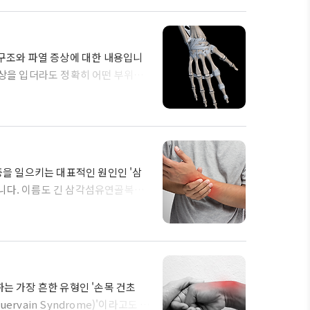
인데요, 그러면 지금부터 엄지손가락
겠습니다. 무지중수지관절 측부인대
어로 표..
 구조와 파열 증상에 대한 내용입니
부상을 입더라도 정확히 어떤 부위의
 입는 경우라도 마치 뽑기 하듯 특
 대부분입니다. 따라서 손목 안쪽
리고 이런 식으로 뭉뚱그려 표현하더
 어떤 부위의 인대가 파열된 것인지
에 ..
증을 일으키는 대표적인 원인인 '삼
니다. 이름도 긴 삼각섬유연골복합
려서 표현하는 용어입니다. 아래 이미
 같이 요골과 척골뼈를 이어주는 삼
경우들이 발생하게 됩니다. 그리고
금부터 삼각섬유연골복합체가 손상되
 함께 알아보도록 하..
는 가장 흔한 유형인 '손목 건초
vain Syndrome)'이라고도 부