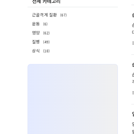
전체 카테고리
근골격계 질환
(67)
운동
(6)
영양
(62)
질병
(49)
format_li
상식
(18)
format_li