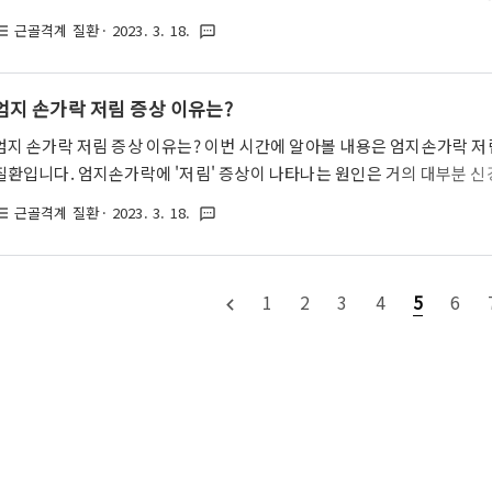
르는 질환으로, 손목과 엄지손가락의 힘줄에 통증을 일으키는 고통스러운 
근골격계 질환
· 2023. 3. 18.
st_bulleted
textsms
염은 현대인들에게 매우 흔하게 나타나는 손목 질환 중 하나입니다. 그러
세히 알아보도록 하겠습니다. 손목 건초염(드퀘르벵 증후군) 손목 건초
는 두 개의 힘줄에 염증이 발생하여 통증을 일으키는 질환을 말합니다. 보
엄지 손가락 저림 증상 이유는?
싸고 있는 힘줄막(건초)에 염증이 발생하는 상황을 의미하지요. 해당 질환을
엄지 손가락 저림 증상 이유는? 이번 시간에 알아볼 내용은 엄지손가락 저
질환입니다. 엄지손가락에 '저림' 증상이 나타나는 원인은 거의 대부분 신
하게 됩니다. 만약 최근에 엄지손가락을 크게 접지른 경험이 있거나, 부상
근골격계 질환
· 2023. 3. 18.
st_bulleted
textsms
상과 함께 통증을 동반할 확률이 높으니 글 가장 하단에 '엄지손가락 통증
다. 부상 없이 그저 엄지손가락 저림 증상만 나타나는 분들은 해당 글을 
군(손목 터널 증후군) 엄지손가락 저림 증상의 첫 번째 원인은 흔히 '손목
1
2
3
4
5
6
navigate_before
증후군입니다. 해당 질환은 팔뚝에서 손으로 이어지는 '정중신경'이라는..