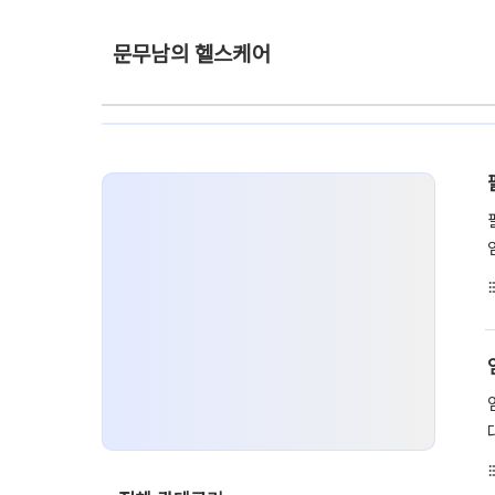
문무남의 헬스케어
format_li
format_li