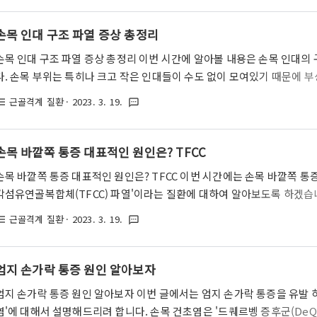
하나입니다. 그만큼 일상 생활에서 엄지 손가락을 사용할 일이 많기 때문
인대가 늘어났을 때 나타나는 증상과 원인 치료법에 대해 알아보도록 하
손목 인대 구조 파열 증상 총정리
손상(skier's thumb) 엄지손가락이 꺾이면서 부상을 입은 경우를 전문용
손목 인대 구조 파열 증상 총정리 이번 시간에 알아볼 내용은 손목 인대의
다. 손목 부위는 특히나 크고 작은 인대들이 수도 없이 모여있기 때문에 
인대가 파열된 것인지 감별하는 것이 쉽지 않습니다. 또한 갑작스레 부상을
근골격계 질환
· 2023. 3. 19.
st_bulleted
textsms
정 인대만 다치는 것이 아니라 주변 인대 그룹이 한꺼번에 다치는 경우들이
인대, 바깥쪽 인대 이런식으로 뭉뚱그려서 표현하는 경우들이 많지요. 그
라도 어차피 치료 과정은 비슷하기 때문에 딱히 문제가 될 것은 없습니다.
손목 바깥쪽 통증 대표적인 원인은? TFCC
정확한 감별이 필요한 경우들은, 특정 인대만 끊어지거나 크게 손상되는 바람
손목 바깥쪽 통증 대표적인 원인은? TFCC 이번 시간에는 손목 바깥쪽 통
각섬유연골복합체(TFCC) 파열'이라는 질환에 대하여 알아보도록 하겠습
체는 우리 몸의 손목 부위 뼈를 연결하고 지지해주는 인대와 연골을 아울
근골격계 질환
· 2023. 3. 19.
st_bulleted
textsms
지와 인대와 연골로 구성되어 삼각형 모양으로 이루어진 부위이지요. 이와
각섬유연골복합체는 종종 여러가지 원인에 의해서 손상되거나 파열되는 
그로 인해 손목 바깥쪽에 통증을 유발하는 것이 특징이죠. 그렇다면 지
엄지 손가락 통증 원인 알아보자
었을 때 나타나는 증상과 원인에 대하여 알아보고, 그에 따른 치료 방법까지
엄지 손가락 통증 원인 알아보자 이번 글에서는 엄지 손가락 통증을 유발 하
염'에 대해서 설명해드리려 합니다. 손목 건초염은 '드퀘르벵 증후군(DeQuer